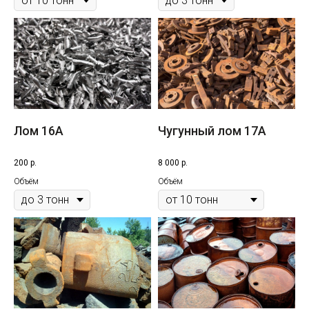
Лом 16A
Чугунный лом 17A
200
р.
8 000
р.
Объём
Объём
Услуги